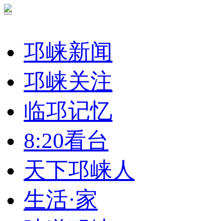
邛崃新闻
邛崃关注
临邛记忆
8:20看台
天下邛崃人
生活·家