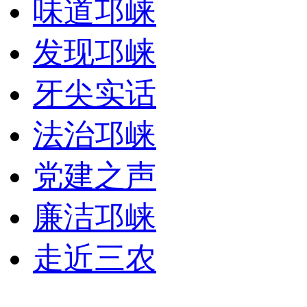
味道邛崃
发现邛崃
牙尖实话
法治邛崃
党建之声
廉洁邛崃
走近三农