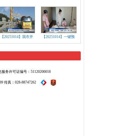
【20251014】我市开
【20251014】一键预
许可证编号：51120200018
传真：028-88747262