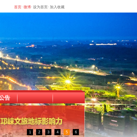
首页
·
微博
·
设为首页
·
加入收藏
公告
1
2
3
4
5
6