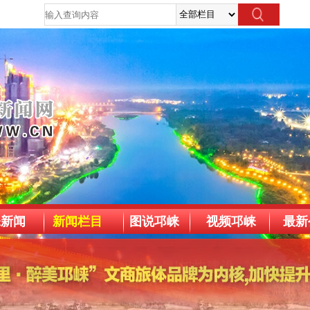
崃新闻
新闻栏目
图说邛崃
视频邛崃
最新