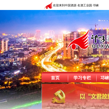
欢迎来到中国酒源·名酒工业园·邛崃
首页
学习专栏
邛