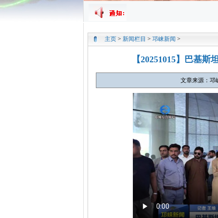
主页
>
新闻栏目
>
邛崃新闻
>
【20251015】巴
文章来源：邛崃市