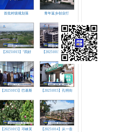
首批村级规划落
青年返乡创业打
【20251015】“四好
【20251015】科创“
【20251015】巴基斯
【20251015】孔明街
【20251015】邛崃芙
【20251014】从一壶