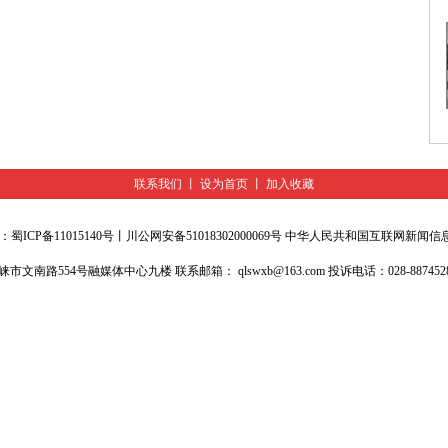
联系我们
丨
设为首页
丨
加入收藏
号：
蜀ICP备11015140号
丨
川公网安备51018302000069号
中华人民共和国互联网新闻信息服务
554号融媒体中心九楼 联系邮箱： qlswxb@163.com 投诉电话：028-88745289 