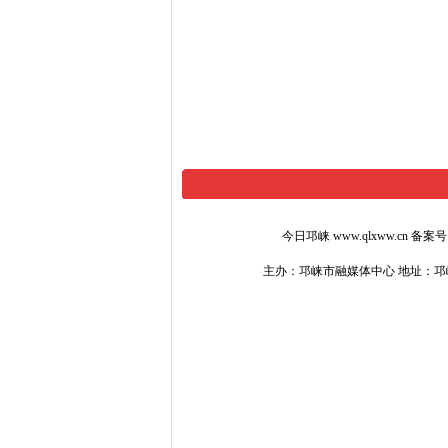
今日邛崃 www.qlxww.cn 备案
主办：邛崃市融媒体中心 地址：邛崃市文南路