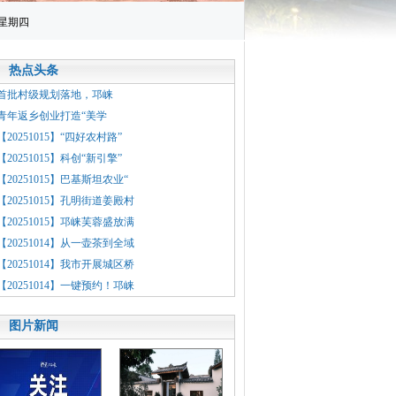
 星期四
热点头条
·首批村级规划落地，邛崃
·青年返乡创业打造“美学
【20251015】“四好农村路”
【20251015】科创“新引擎”
【20251015】巴基斯坦农业“
·【20251015】孔明街道姜殿村
·【20251015】邛崃芙蓉盛放满
·【20251014】从一壶茶到全域
·【20251014】我市开展城区桥
·【20251014】一键预约！邛崃
图片新闻