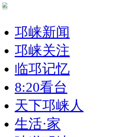
邛崃新闻
邛崃关注
临邛记忆
8:20看台
天下邛崃人
生活·家