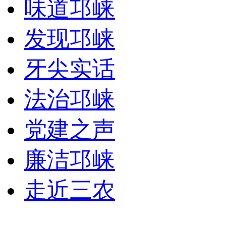
味道邛崃
发现邛崃
牙尖实话
法治邛崃
党建之声
廉洁邛崃
走近三农