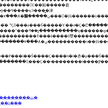
ϸ��Ч����ҵЭ���̻�淶
��չ����Ṥ����������������ǿ�����۷���Ⱥ�ڹ�����׼���
��ƶ���Ṥ�����Ƴ��ơ�Ҫ�Ը�������ץ���������򵳵Ľ
�ᣬ��չ����������ҵ������ȹ�ȣ���ǿ������������
��Ρ���ί��Ṥ����Ҫ��ַ��ӵ�ί�쵼�µ���Ṥ
�����С���Ժ�������족�������������ٿ�
�˴�ί���ٿ���36�����λ���