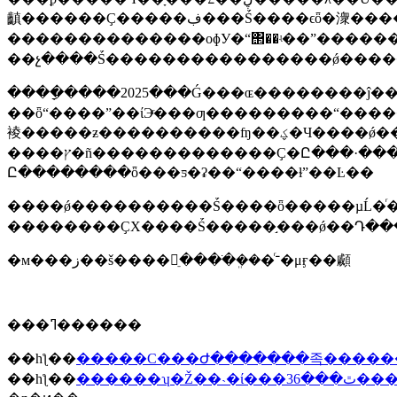
齻������Ҫ�����ڣ���Ṥ����ϵȫ�潨�����������򵳵Ľ��贴�����죬
��������������οɸУ�“΢��ʵ��”������
����ָ����2025���Ǵ���ɶ��������ĵ���֮�꣬Ҫȫ�
��ȫ“����”��ίЭͬ���ƣ���������“��������”��
裬�����ƶ����������ʩ��ؼ�Ч����ǿ��ֻ���������Ŧ���ã����ô壨���������칤
����ץ�ñ�������������Ҫ�Ը���·���������۷���Ⱥ�ڹ����������ƽ��ŷù������λ���ץʵ����������������ͳ������־
Ը��������ȫ���ƽ�ʡ��“����ɫ”��Ŀ��
����ǿ����������Ṥ����ȫ�����µĹ�ͬ�
�м���ز��š����򣨽ֵ����ֹܸ���ͬ־�μӻ��顣
���ߣ������
��һƪ��
��һƪ��
������ʮ�Ž�