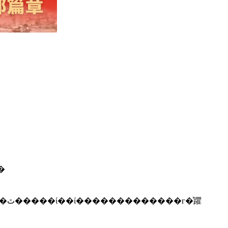
̹����ƽ��쵼С��칫�һ�������Ṥ���ص������ƽ����ٿ�