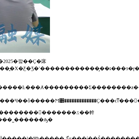
����ֱ����˽������ԡ�