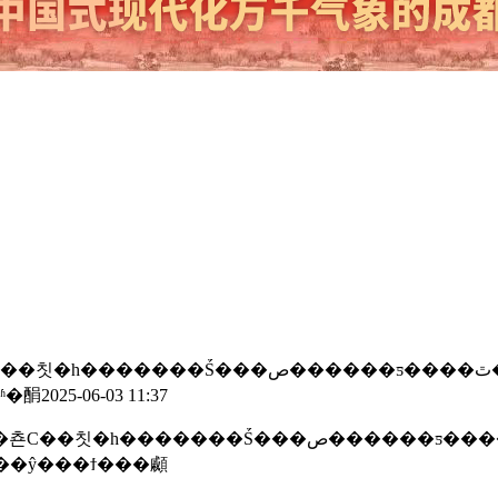
2025��ȫ���Ҹ���������ʮ�󹤳
5-06-03 11:37
����ƽ����ٿ�����ί��ί�������������г�ͯ躣
��ŷ���ϯ���顣