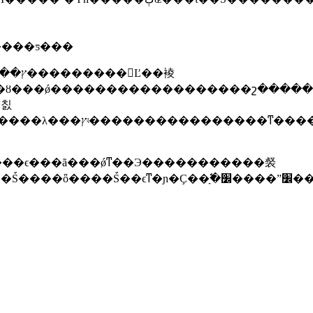
�ŷù������λ������ƽ���
��裬
������շ������ϡ�Ҫ�Ը�ʵ�ٴ��ǿ���������������
����ϵ���ã���ǿͳ��Э�����������裻
��������ҪΧ����Ṥ�����֣�