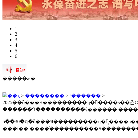
1
2
3
4
5
6
�����ǣ�
��ҳ
>
��������
>
ʱ������
>
������Դ����������ý������ ����ʱ�䣺202
5��30�գ�ȫ���Ҹ���������ʮ�󹤳̹����ƽ��쵼С��칫�һ�������Ṥ���ص��
���ί��ί����֯����������Ṥ�������