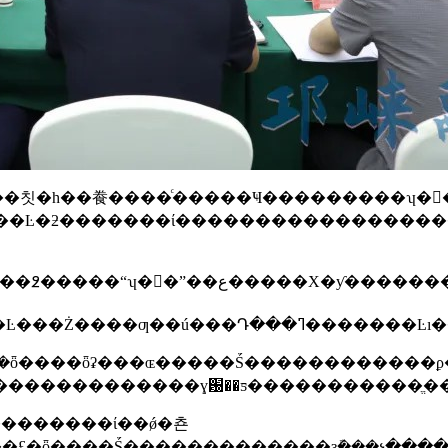
����ʩ��ȷ�����Ŀ���������ɣ��Ż��������ƣ�ǿ��Ҫ�ر��ϣ��ƶ���Ŀ������Ч��Ҫרע��������������ı����Ŀ�����
25��ȫ����Ṥ���ص������Ĵ�������������ɣ԰��ƽ�������
�������ί��ǿ�쵼