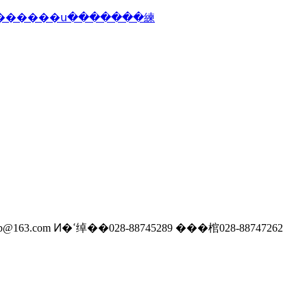
���죺��������ý������ ��ַ������������·554����ý�����ľ�¥ ��ϵ���䣺 qlswxb@163.com Ͷ�ߵ绰��028-88745289 ���棺028-88747262