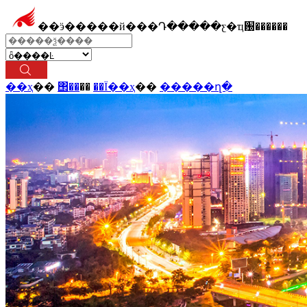
��ӭ�����й���Դ�����ƹ�ҵ԰������
��ҳ
��
΢��
��
��Ϊ��ҳ
��
�����ղ�