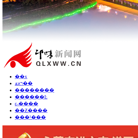
��ҳ
ѧϰר��
��������
������Ŀ
ͼ˵����
��Ƶ����
���¹���