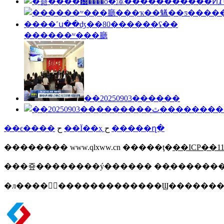
������ʷ���廳
��20250903������
��ϵ����
ح
��Ϊ��ҳ
ح
�����ղ�
�������� www.qlxww.cn �����ţ�
��ICP��11
�л����񹲺͹�������������Ϣ��������֤��