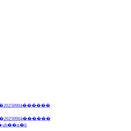
�20250904������
�20250904������
�ʮһ��ɶ�ũ