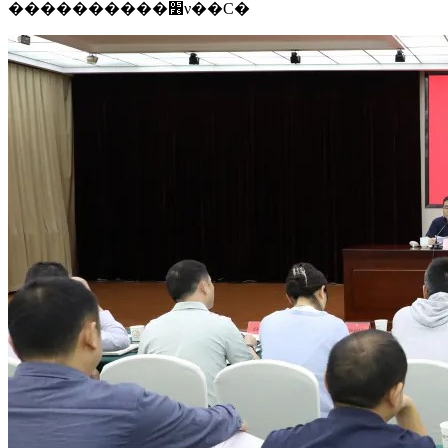
����������׶ν��С�