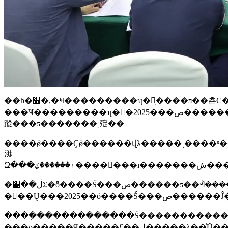
��һ�׶�,�Ҹ���������ʮ�󹤳̹����ƽ��쵼С��칫�һ��飬����ͨ�����Ҹ���������ʮ�󹤳�2025�깤��Ҫ�㡷
���Ҹ���������ʮ�󹤳�2025���ص�������Ŀ�ƻ�������ί�������������������ֱַ�Χ�Ƹ�Ʒ�ʹ������������̡��ȶ���ƽ�ɼ�Ӫ�̻������
蹤���ƽ�������˻㱨��
����ǿ����Ҫǿ������վλ�����˼����ʶ���߶�����“ʮ�󹤳�”��ع�����Χ�ƴ�����������Ŀ���Ⱥ���������Σ��������ƶ���������������ʵ����������г�������ʵʵ���ڵĲ���С���øС�Ҫ�۽���Ŀͳ�ѹʵ�������Ρ���ǿͳ��Э����ϸ���
㳤
�ڶ��׶Σ�ȫ����Ṥ���ص������ƽ��ᣬ����ȫ����ȫʡ���ɶ�����Ṥ������������ϼ��������򵳽�������ػ��龫
�񣬰��Ų���20
����ָ������������Ṥ�����������
���ϼ�����Ϥ��ָ���£��ڸ�����λ��ͬŬ���£�ȫ����Ṥ�������������зܽ���չ����Ϊ�����³�Ψһ�����ڳɶ���ί��Ṥ�������������