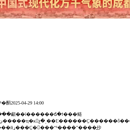
5-04-29 14:00
����̱仯