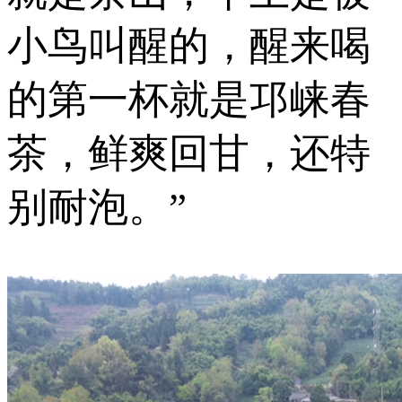
小鸟叫醒的，醒来喝
的第一杯就是邛崃春
茶，鲜爽回甘，还特
别耐泡。”