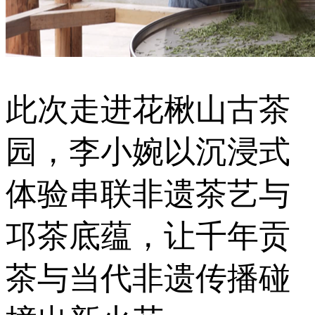
此次走进花楸山古茶
园，李小婉以沉浸式
体验串联非遗茶艺与
邛茶底蕴，让千年贡
茶与当代非遗传播碰