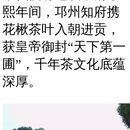
熙年间，邛州知府携
花楸茶叶入朝进贡，
获皇帝御封“天下第一
圃”，千年茶文化底蕴
深厚。