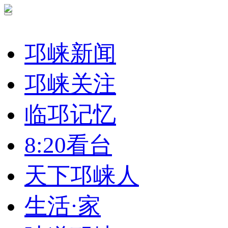
邛崃新闻
邛崃关注
临邛记忆
8:20看台
天下邛崃人
生活·家