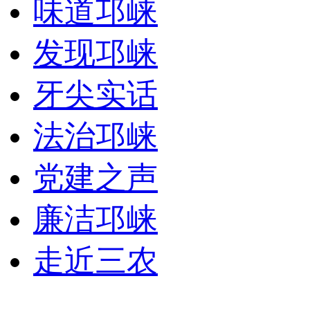
味道邛崃
发现邛崃
牙尖实话
法治邛崃
党建之声
廉洁邛崃
走近三农