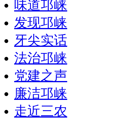
味道邛崃
发现邛崃
牙尖实话
法治邛崃
党建之声
廉洁邛崃
走近三农