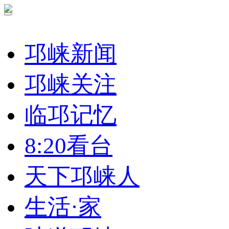
邛崃新闻
邛崃关注
临邛记忆
8:20看台
天下邛崃人
生活·家